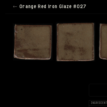
←
Orange Red Iron Glaze #027
TILE SIZE
150PX
SPACING
SATURATION
100%
SETTINGS
RESET ALL
INGREDIEN