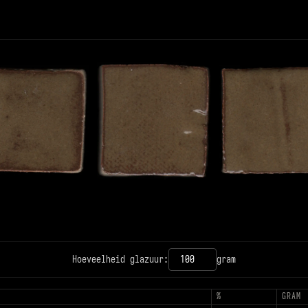
12PX
CONTRAST
Hoeveelheid glazuur:
gram
T
%
GRAM