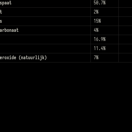
spaat
50.7%
t
2%
s
15%
arbonaat
4%
16.9%
11.4%
eroxide (natuurlijk)
7%