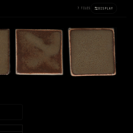
7 TILES
DISPLAY
100%
BRIGHTNESS
120%