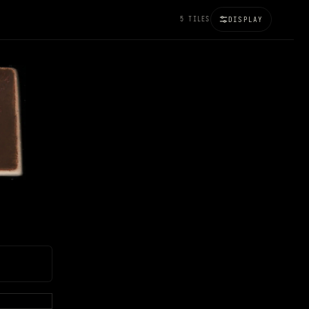
5 TILES
DISPLAY
100%
BRIGHTNESS
120%