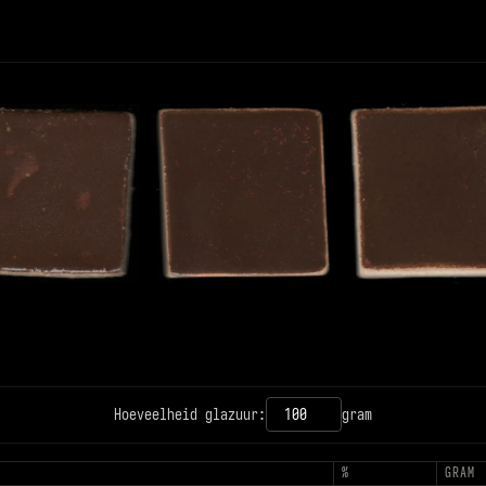
12PX
CONTRAST
Hoeveelheid glazuur:
gram
T
%
GRAM