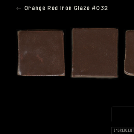
←
Orange Red Iron Glaze #032
TILE SIZE
150PX
SPACING
SATURATION
100%
SETTINGS
RESET ALL
INGREDIEN