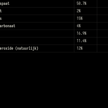
spaat
50.7%
t
2%
s
15%
arbonaat
4%
16.9%
11.4%
eroxide (natuurlijk)
12%