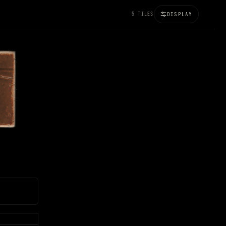
5 TILES
DISPLAY
100%
BRIGHTNESS
120%