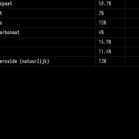
spaat
50.7%
t
2%
s
15%
arbonaat
4%
16.9%
11.4%
eroxide (natuurlijk)
13%