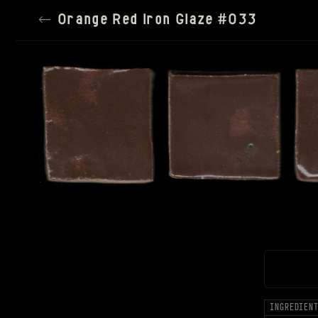
←
Orange Red Iron Glaze #033
TILE SIZE
150PX
SPACING
SATURATION
100%
SETTINGS
RESET ALL
INGREDIEN