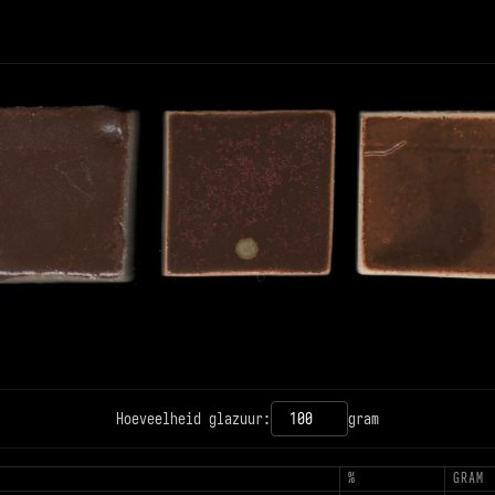
12PX
CONTRAST
Hoeveelheid glazuur:
gram
T
%
GRAM